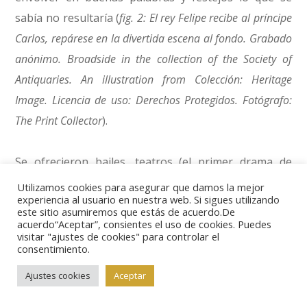
sabía no resultaría (
fig. 2: El rey Felipe recibe al príncipe
Carlos, repárese en la divertida escena al fondo. Grabado
anónimo. Broadside in the collection of the Society of
Antiquaries. An illustration from Colección: Heritage
Image. Licencia de uso: Derechos Protegidos. Fotógrafo:
The Print Collector
).
Se ofrecieron bailes, teatros (el primer drama de
Calderón “Amor, honor y poder” se escribió a tal
Utilizamos cookies para asegurar que damos la mejor
experiencia al usuario en nuestra web. Si sigues utilizando
efecto) o mascaradas, así como toros y cañas en la
este sitio asumiremos que estás de acuerdo.De
Plaza Mayor (
fig. 3. Fiesta de toros en la Plaza Mayor de
acuerdo“Aceptar”, consientes el uso de cookies. Puedes
visitar "ajustes de cookies" para controlar el
Madrid. Los toros eran la fiesta más popular en el Madrid
consentimiento.
que recibió al príncipe Carlos. La Plaza Mayor, donde se
Ajustes cookies
Aceptar
celebraban, conservaba a 50 años después de la visita de
Carlos una apariencia muy similar a la que recibió al