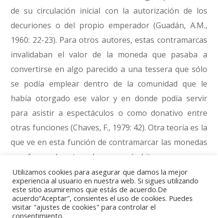
de su circulación inicial con la autorización de los
decuriones o del propio emperador (Guadán, A.M.,
1960: 22-23). Para otros autores, estas contramarcas
invalidaban el valor de la moneda que pasaba a
convertirse en algo parecido a una tessera que sólo
se podía emplear dentro de la comunidad que le
había otorgado ese valor y en donde podía servir
para asistir a espectáculos o como donativo entre
otras funciones (Chaves, F., 1979: 42). Otra teoría es la
que ve en esta función de contramarcar las monedas
una forma de retenerlas en un ámbito cercano para
realizar con ellas dispendios municipales (García-
Utilizamos cookies para asegurar que damos la mejor
experiencia al usuario en nuestra web. Si sigues utilizando
Bellido, Mª P. y Blázquez, C., 2001: 114). Estudios más
este sitio asumiremos que estás de acuerdo.De
acuerdo“Aceptar”, consientes el uso de cookies. Puedes
recientes son más prudentes a la hora de formular
visitar "ajustes de cookies" para controlar el
propuestas sobre la función de estas marcas y sólo
consentimiento.