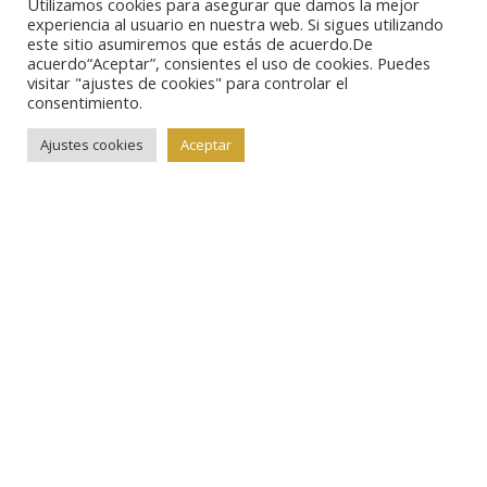
Utilizamos cookies para asegurar que damos la mejor
experiencia al usuario en nuestra web. Si sigues utilizando
este sitio asumiremos que estás de acuerdo.De
acuerdo“Aceptar”, consientes el uso de cookies. Puedes
visitar "ajustes de cookies" para controlar el
consentimiento.
Ajustes cookies
Aceptar
Admin
Noviembre 20, 2014
No Hay Comentarios
Artículos
Billetes
Los Axarcos: ¿historia de la
moneda complementaria
española?
La comarca malagueña de la Axarquía es la cuna
de una de las primeras monedas