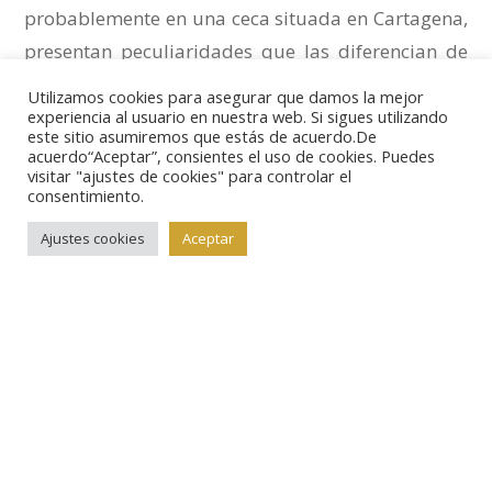
probablemente en una ceca situada en Cartagena,
presentan peculiaridades que las diferencian de
sus…
Utilizamos cookies para asegurar que damos la mejor
experiencia al usuario en nuestra web. Si sigues utilizando
este sitio asumiremos que estás de acuerdo.De
acuerdo“Aceptar”, consientes el uso de cookies. Puedes
LEER MÁS
visitar "ajustes de cookies" para controlar el
consentimiento.
Ajustes cookies
Aceptar
Admin
Junio 16, 2011
No Hay Comentarios
Artículos
Moneda Antigua
Moneda griega