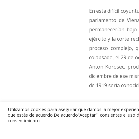
En esta difícil coyun
parlamento de Viena
permanecerían bajo 
ejército y la corte re
proceso complejo, q
colapsado, el 29 de o
Anton Korosec, procl
diciembre de ese mism
de 1919 sería conoci
Para celebrar este a
Utilizamos cookies para asegurar que damos la mejor experienci
para coleccionistas,
que estás de acuerdo.De acuerdo“Aceptar”, consientes el uso de
consentimiento.
facsímil de la fech
encontramos el valor 