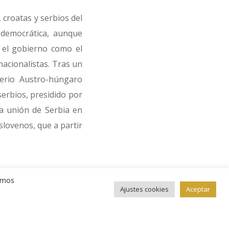
 croatas y serbios del
 democrática, aunque
 el gobierno como el
 nacionalistas. Tras un
perio Austro-húngaro
serbios, presidido por
la unión de Serbia en
slovenos, que a partir
onedas conmemorativas
remos
 En una cara vemos un
Ajustes cookies
Aceptar
n de mayo. Bajo esta