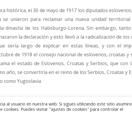
tura histórica, el 30 de mayo de 1917 los diputados eslovenos,
 se unieron para reclamar una nueva unidad territorial
la dinastía de los Habsburgo-Lorena. Sin embargo, tanto
chazaron la declaración y esto llevó a la radicalización de los
ue sería largo de explicar en estas líneas, y con el im
ctubre de 1918 el consejo nacional de eslovenos, croatas y 
ama el estado de Eslovenos, Croatas y Serbios, que con 
o año, se convertiría en el reino de los Serbios, Croatas y E
do como Yugoslavia.
niversario, Eslovenia ha decidido emitir una serie de m
a al usuario en nuestra web. Si sigues utilizando este sitio asumi
 en oro, plata y metal base, todas ellas con el mismo tipo.
 cookies. Puedes visitar "ajustes de cookies" para controlar el
a 29/5/17” que figura en el manuscrito de la declaració
facial de la moneda, el país acuñador y el año 2017.