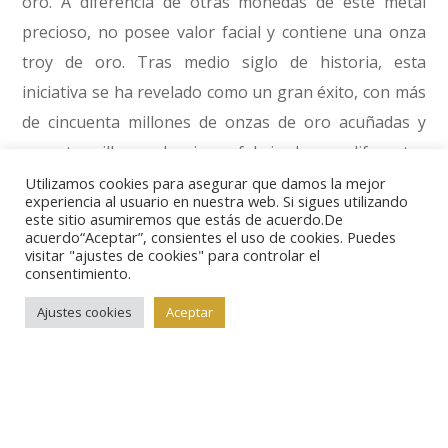
oro. A diferencia de otras monedas de este metal
precioso, no posee valor facial y contiene una onza
troy de oro. Tras medio siglo de historia, esta
iniciativa se ha revelado como un gran éxito, con más
de cincuenta millones de onzas de oro acuñadas y
sesenta millones de piezas fabricadas en diferentes
tamaños.
Utilizamos cookies para asegurar que damos la mejor
experiencia al usuario en nuestra web. Si sigues utilizando
este sitio asumiremos que estás de acuerdo.De
acuerdo“Aceptar”, consientes el uso de cookies. Puedes
Pero no toda la historia del Krugerrand ha sido un
visitar "ajustes de cookies" para controlar el
camino de rosas. Entre 1985 y 1992 las ventas
consentimiento.
cayeron dramáticamente debido al boicot ejercido
Ajustes cookies
Aceptar
contra el gobierno de Sudáfrica por su política del
Apartheid. Su compra fue incluso ilegal durante algún
tiempo en los Estados Unidos.