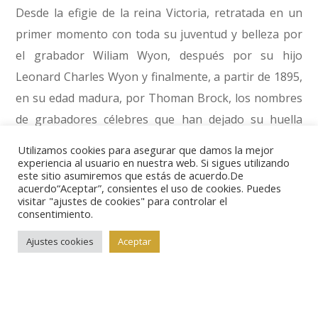
Desde la efigie de la reina Victoria, retratada en un
primer momento con toda su juventud y belleza por
el grabador Wiliam Wyon, después por su hijo
Leonard Charles Wyon y finalmente, a partir de 1895,
en su edad madura, por Thoman Brock, los nombres
de grabadores célebres que han dejado su huella
imperecedera en la moneda se suceden: George
Utilizamos cookies para asegurar que damos la mejor
William de Saulles para Eduardo VII, el australiano
experiencia al usuario en nuestra web. Si sigues utilizando
este sitio asumiremos que estás de acuerdo.De
Bertram Mackennal para Jorge V, Humphrey Paget
acuerdo“Aceptar”, consientes el uso de cookies. Puedes
visitar "ajustes de cookies" para controlar el
con Eduardo VIII y Jorge VI, y, finalmente, con Isabel II
consentimiento.
conocemos los retratos de Mary Gillick, Arnold
Ajustes cookies
Aceptar
Machin (1968), Raphael Maklouf (1985) hasta llegar al
actual, salido del buril de Ian Rank Broadley desde
1998.