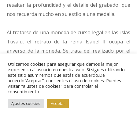
resaltar la profundidad y el detalle del grabado, que
nos recuerda mucho en su estilo a una medalla.
Al tratarse de una moneda de curso legal en las islas
Tuvalu, el retrato de la reina Isabel II ocupa el
anverso de la moneda. Se trata del realizado por el
artista Ian Rank-Broadley con motivo de su jubileo,
Utilizamos cookies para asegurar que damos la mejor
aunque con un acabado especial. En el anillo exterior
experiencia al usuario en nuestra web. Si sigues utilizando
este sitio asumiremos que estás de acuerdo.De
figura la leyenda con su nombre, el año de acuñación,
acuerdo“Aceptar”, consientes el uso de cookies. Puedes
visitar "ajustes de cookies" para controlar el
el peso de la moneda y la aleación metálica, así como
consentimiento.
el valor facial, que es de dos dólares.
Ajustes cookies
Aceptar
El tema del reverso tiene toda la fuerza que se le
supone al dios del rayo, que rige el monte Olimpo y al
que acompaña su animal simbólico, el águila. La única