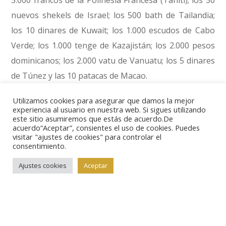
5.000 francos de la Polinesia Francesa (Tahití); los 50
nuevos shekels de Israel; los 500 bath de Tailandia;
los 10 dinares de Kuwait; los 1.000 escudos de Cabo
Verde; los 1.000 tenge de Kazajistán; los 2.000 pesos
dominicanos; los 2.000 vatu de Vanuatu; los 5 dinares
de Túnez y las 10 patacas de Macao.
Utilizamos cookies para asegurar que damos la mejor
Tras las votaciones entre los miembros de la IBNS, y
experiencia al usuario en nuestra web. Si sigues utilizando
este sitio asumiremos que estás de acuerdo.De
la decisión de su comité, finalmente el ganador ha
acuerdo“Aceptar”, consientes el uso de cookies. Puedes
sido el billete de 50 dólares de Trinidad y Tobago,
visitar "ajustes de cookies" para controlar el
consentimiento.
seguido por los 5.000 francos de la Polinesia Francesa
Ajustes cookies
Aceptar
y por los 10 dinares de Kuwait.
En la elección de este billete han pesado varios
factores, como el que se trate del primero emitido en