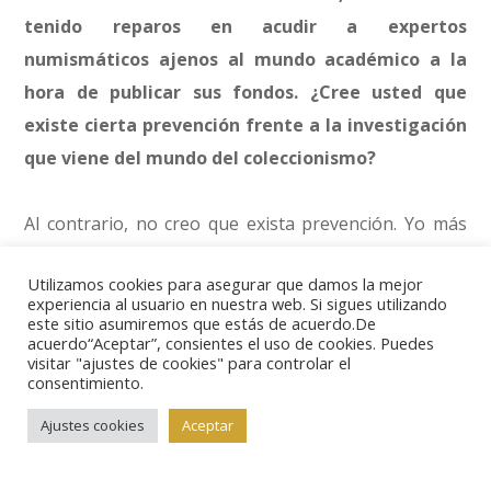
tenido reparos en acudir a expertos
numismáticos ajenos al mundo académico a la
hora de publicar sus fondos. ¿Cree usted que
existe cierta prevención frente a la investigación
que viene del mundo del coleccionismo?
Al contrario, no creo que exista prevención. Yo más
bien diría que lo que a veces no percibimos es que los
Utilizamos cookies para asegurar que damos la mejor
puestos oficiales no siempre han existido, y mucho
experiencia al usuario en nuestra web. Si sigues utilizando
menos en la historia de la humanidad. La Academia es
este sitio asumiremos que estás de acuerdo.De
acuerdo“Aceptar”, consientes el uso de cookies. Puedes
un centro de investigación y está abierto a los que
visitar "ajustes de cookies" para controlar el
consentimiento.
investigan, a los que saben. A mí lo que me interesa
es que la gente sepa; el puesto que tienen, me
Ajustes cookies
Aceptar
interesa a nivel personal, por conocer a la gente que
tengo a mi alrededor, evidentemente, con la que