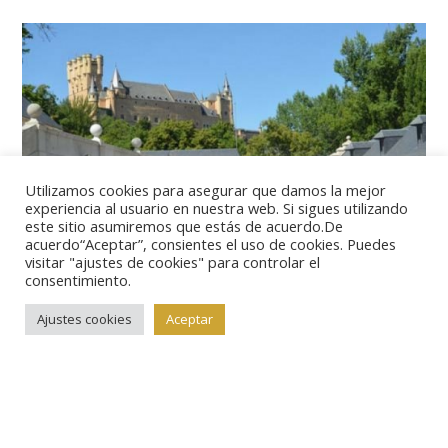
Utilizamos cookies para asegurar que damos la mejor
experiencia al usuario en nuestra web. Si sigues utilizando
este sitio asumiremos que estás de acuerdo.De
acuerdo“Aceptar”, consientes el uso de cookies. Puedes
visitar "ajustes de cookies" para controlar el
consentimiento.
El espacio expositivo actual se organiza en tres
Ajustes cookies
Aceptar
ambientes, la planta baja, el patio y el exterior. En el
primero, el visitante puede conocer mediante paneles
expositivos, las diferentes etapas históricas
constructivas del complejo arquitectónico, así como