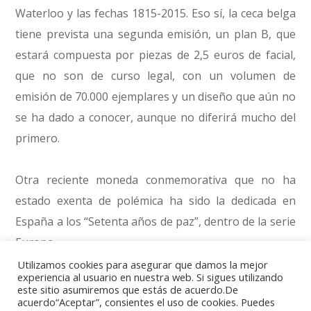
Waterloo y las fechas 1815-2015. Eso sí, la ceca belga
tiene prevista una segunda emisión, un plan B, que
estará compuesta por piezas de 2,5 euros de facial,
que no son de curso legal, con un volumen de
emisión de 70.000 ejemplares y un diseño que aún no
se ha dado a conocer, aunque no diferirá mucho del
primero.
Otra reciente moneda conmemorativa que no ha
estado exenta de polémica ha sido la dedicada en
España a los “Setenta años de paz”, dentro de la serie
Europa
(
https://panoramanumismatico.com/noticias/setenta-
Utilizamos cookies para asegurar que damos la mejor
experiencia al usuario en nuestra web. Si sigues utilizando
anos-de-paz/
). El motivo de esta emisión es recordar
este sitio asumiremos que estás de acuerdo.De
acuerdo“Aceptar”, consientes el uso de cookies. Puedes
el fin de la II Guerra Mundial, un conflicto en el que