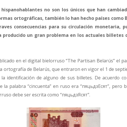
s hispanohablantes no son los únicos que han cambia
ormas ortográficas, también lo han hecho países como Bi
raves consecuencias para su circulación monetaria, p
 producido un gran problema en los actuales billetes d
licado en el digital bielorruso “The Partisan Belarús” el 
la ortografía de Belarús, que entraron en vigor el 1 de sep
a identificación de alguno de sus billetes. De acuerdo con
de la palabra “cincuenta” en ruso era “пяцьдзЕсят”, pero b
orruso debe ser escrita como “пяцьдзЯсят”.