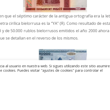
n que el séptimo carácter de la antigua ortografía era la letra 
etra cirílica bielorrusa es la “YA” (Я). Como resultado de es
50 y de 50.000 rublos bielorrusos emitidos el año 2000 ahor
e se detallan en el reverso de los mismos.
a al usuario en nuestra web. Si sigues utilizando este sitio asumi
 cookies. Puedes visitar "ajustes de cookies" para controlar el
 Bielorrusia tiene la intención de corregir estos errores
nes de estas denominaciones, según aseguró Anatoli Drozd