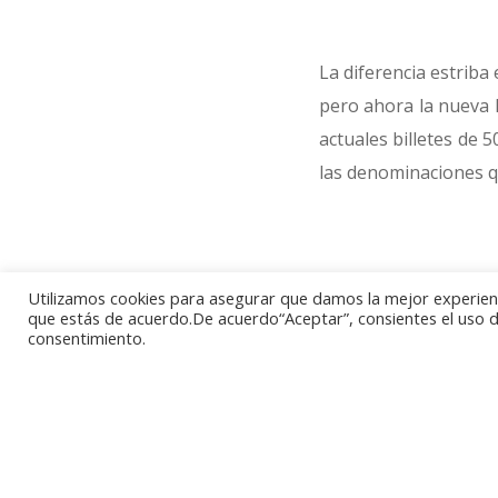
La diferencia estriba e
pero ahora la nueva l
actuales billetes de 
las denominaciones qu
Utilizamos cookies para asegurar que damos la mejor experienci
que estás de acuerdo.De acuerdo“Aceptar”, consientes el uso de
consentimiento.
El Banco Nacional de
emita nuevas versio