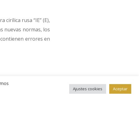
cirílica rusa “IE” (Е),
tas nuevas normas, los
a contienen errores en
remos
Ajustes cookies
Aceptar
 de ortografía cuando
ov, presidente de la