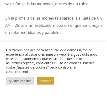
valor facial de las monedas, que es de un rublo.
En la primera de las monedas aparece la silueta de un
ANT-25 con un estilizado mapa en el que se dibujan
en color meridianos y paralelos.
La segunda de las monedas está dedicada al TU-160,
Utilizamos cookies para asegurar que damos la mejor
también sobre un fondo semejante de un planisferio
experiencia al usuario en nuestra web. Si sigues utilizando
este sitio asumiremos que estás de acuerdo.De
con las líneas marcadas en color. El Tupolev TU-160
acuerdo“Aceptar”, consientes el uso de cookies. Puedes
visitar "ajustes de cookies" para controlar el
es el último de los bombarderos estratégicos
consentimiento.
surgidos del final de la Guerra Fría, junto con su
Ajustes cookies
Aceptar
colega estadounidense el B-1. El ’Blackjack’, como era
conocido por su código de identificación de la OTAN,
es una impresionante aeronave, de más de 110
toneladas de peso y con alas de geometría variable,