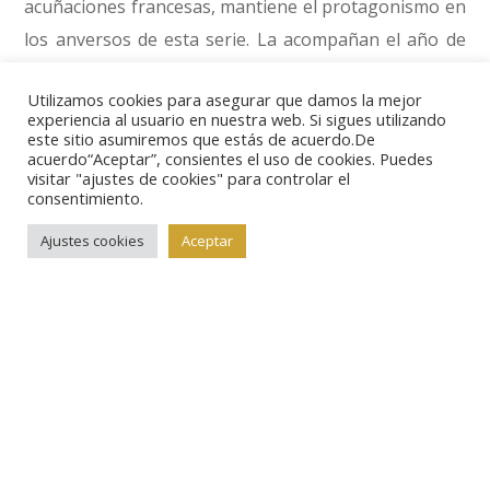
acuñaciones francesas, mantiene el protagonismo en
los anversos de esta serie. La acompañan el año de
acuñación 2018 y las iniciales RF de la República
Utilizamos cookies para asegurar que damos la mejor
Francesa. La rodean las estrellas de la Unión
experiencia al usuario en nuestra web. Si sigues utilizando
European y la enmarcan las líneas que simbolizan los
este sitio asumiremos que estás de acuerdo.De
acuerdo“Aceptar”, consientes el uso de cookies. Puedes
colores de la bandera de Francia.
visitar "ajustes de cookies" para controlar el
consentimiento.
En el reverso vemos una escena que rememora la
Ajustes cookies
Aceptar
toma de la Bastilla, un hecho histórico que marcó un
punto de inflexión en la Revolución Francesa, con la
Guardia Nacional y los revolucionarios tocados con el
característico gorro frigio. En la parte izquierda del
diseño se puede ver la reproducción del anverso y el
reverso del escudo de seis libras de 1793.