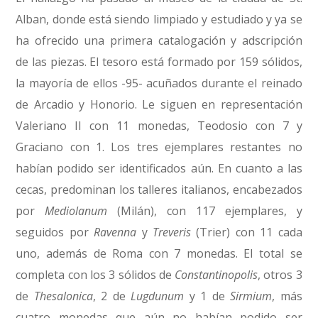
Alban, donde está siendo limpiado y estudiado y ya se
ha ofrecido una primera catalogación y adscripción
de las piezas. El tesoro está formado por 159 sólidos,
la mayoría de ellos -95- acuñados durante el reinado
de Arcadio y Honorio. Le siguen en representación
Valeriano II con 11 monedas, Teodosio con 7 y
Graciano con 1. Los tres ejemplares restantes no
habían podido ser identificados aún. En cuanto a las
cecas, predominan los talleres italianos, encabezados
por
Mediolanum
(Milán), con 117 ejemplares, y
seguidos por
Ravenna
y
Treveris
(Trier) con 11 cada
uno, además de Roma con 7 monedas. El total se
completa con los 3 sólidos de
Constantinopolis
, otros 3
de
Thesalonica
, 2 de
Lugdunum
y 1 de
Sirmium
, más
cuatro monedas que aún no habían podido ser