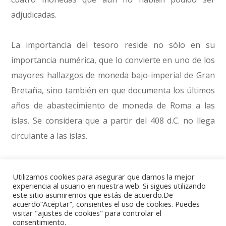
adjudicadas.
La importancia del tesoro reside no sólo en su
importancia numérica, que lo convierte en uno de los
mayores hallazgos de moneda bajo-imperial de Gran
Bretaña, sino también en que documenta los últimos
años de abastecimiento de moneda de Roma a las
islas. Se considera que a partir del 408 d.C. no llega
circulante a las islas.
Es sabido que el reinado de Honorio, emperador de la
Utilizamos cookies para asegurar que damos la mejor
parte occidental del Imperio, fue uno de los más
experiencia al usuario en nuestra web. Si sigues utilizando
este sitio asumiremos que estás de acuerdo.De
catastróficos de la historia de Roma. Posiblemente el
acuerdo“Aceptar”, consientes el uso de cookies. Puedes
hecho más terrible de su gobierno fue el saqueo de la
visitar "ajustes de cookies" para controlar el
consentimiento.