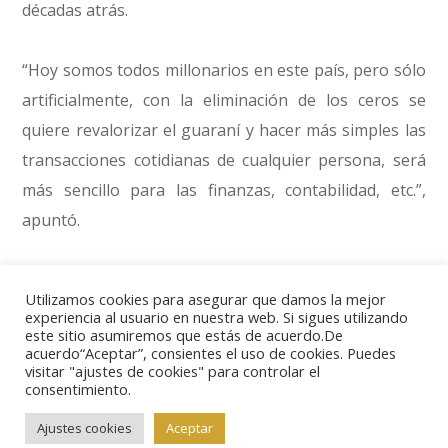
décadas atrás.
“Hoy somos todos millonarios en este país, pero sólo
artificialmente, con la eliminación de los ceros se
quiere revalorizar el guaraní y hacer más simples las
transacciones cotidianas de cualquier persona, será
más sencillo para las finanzas, contabilidad, etc.”,
apuntó.
La moneda paraguaya, el guaraní, fue creada en el
Utilizamos cookies para asegurar que damos la mejor
año 1943 y circuló desde 1944, nunca sufrió la pérdida
experiencia al usuario en nuestra web. Si sigues utilizando
este sitio asumiremos que estás de acuerdo.De
de cero alguno, y a lo largo de los años fueron
acuerdo“Aceptar”, consientes el uso de cookies. Puedes
sumándose denominaciones, como de 20 mil, 50 mil o
visitar "ajustes de cookies" para controlar el
consentimiento.
100 mil guaraníes.
Ajustes cookies
Aceptar