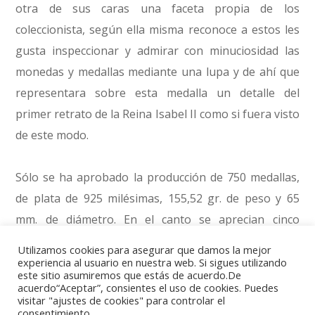
otra de sus caras una faceta propia de los
coleccionista, según ella misma reconoce a estos les
gusta inspeccionar y admirar con minuciosidad las
monedas y medallas mediante una lupa y de ahí que
representara sobre esta medalla un detalle del
primer retrato de la Reina Isabel II como si fuera visto
de este modo.
Sólo se ha aprobado la producción de 750 medallas,
de plata de 925 milésimas, 155,52 gr. de peso y 65
mm. de diámetro. En el canto se aprecian cinco
señales distintivas: las siglas AJS que constituyen las
Utilizamos cookies para asegurar que damos la mejor
iniciales del jefe ejecutivo (director) de la British Royal
experiencia al usuario en nuestra web. Si sigues utilizando
este sitio asumiremos que estás de acuerdo.De
Mint, Andrew J. Stafford; una torre marca de la ceca y
acuerdo“Aceptar”, consientes el uso de cookies. Puedes
visitar "ajustes de cookies" para controlar el
que alude a su antiguo emplazamiento en la Torre de
consentimiento.