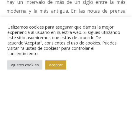
hay un intervalo de más de un siglo entre la más
moderna y la más antigua. En las notas de prensa
hechas públicas por el museo y por el Ayuntamiento
Utilizamos cookies para asegurar que damos la mejor
de La Haya se anota la curiosa presencia de denarios
experiencia al usuario en nuestra web. Si sigues utilizando
el emperador Otón, quien, como se sabe, solo reinó
este sitio asumiremos que estás de acuerdo.De
acuerdo“Aceptar”, consientes el uso de cookies. Puedes
unos meses durante la Guerra Civil del 68-69 d.C.
visitar "ajustes de cookies" para controlar el
consentimiento.
Sobre la causa de la ocultación no se pueden hacer
Ajustes cookies
Aceptar
más que especulaciones. Podría tratarse de un
ahorro familiar, escondido durante un momento de
inestabilidad, o también de una ofrenda de carácter
religioso. Lo que sí sorprende es su presencia en un
entorno rural, como parece que era esta zona en
época romana, donde sí se han encontrado con
anterioridad restos de una vivienda.