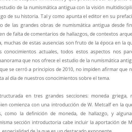
estudio de la numismática antigua con la visión multidiscip
largo de su historia. Tal y como apunta el editor en su prefa
co de las grandes obras de numismática antigua desde fina
n de falta de comentarios de hallazgos, de contextos arque
a, muchas de estas ausencias son fruto de la época en la q
os conocimientos actuales, todos estos aspectos nos par
panorama que nos ofrece el estudio de la numismática antigu
, que se cerró a principios de 2010, no impiden afirmar qu
a al día de nuestros conocimientos sobre el tema.
ructurada en tres grandes secciones: moneda griega, 
en comienza con una introducción de W. Metcalf en la qu
s, como la definición de moneda, de hallazgo, y algun
misma sección introductoria cabe incluir la aportación de M
os, especialidad de la que es un destacado exponente.