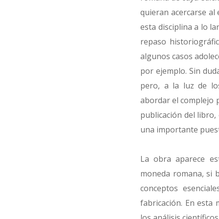
quieran acercarse al 
esta disciplina a lo 
repaso historiográfi
algunos casos adolece
por ejemplo. Sin dud
pero, a la luz de l
abordar el complejo 
publicación del libro
una importante puest
La obra aparece est
moneda romana, si bi
conceptos esenciale
fabricación. En esta 
los análisis científic