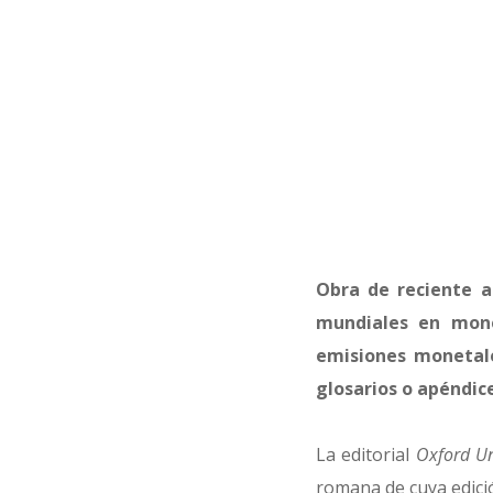
Obra de reciente a
mundiales en mone
emisiones monetale
glosarios o apéndic
La editorial
Oxford Un
romana de cuya edici