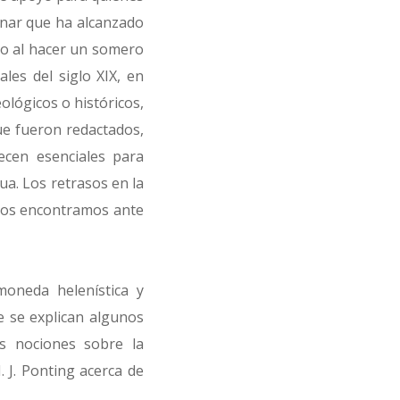
linar que ha alcanzado
cio al hacer un somero
les del siglo XIX, en
ológicos o históricos,
ue fueron redactados,
ecen esenciales para
a. Los retrasos en la
e nos encontramos ante
moneda helenística y
e se explican algunos
as nociones sobre la
. J. Ponting acerca de