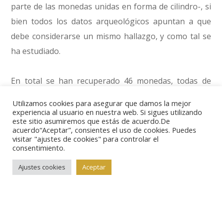
parte de las monedas unidas en forma de cilindro-, si
bien todos los datos arqueológicos apuntan a que
debe considerarse un mismo hallazgo, y como tal se
ha estudiado.
En total se han recuperado 46 monedas, todas de
plata, de diferentes valores, desde piezas pequeñas
Utilizamos cookies para asegurar que damos la mejor
hasta ejemplares de gran módulo. Una vez limpias y
experiencia al usuario en nuestra web. Si sigues utilizando
este sitio asumiremos que estás de acuerdo.De
restauradas, se ha comprobado que la moneda más
acuerdo“Aceptar”, consientes el uso de cookies. Puedes
visitar "ajustes de cookies" para controlar el
moderna se fecha en 1571. Además, no se ha
consentimiento.
encontrado ninguna moneda con el “golpe” que
Ajustes cookies
Aceptar
tenían todas las piezas en circulación entre 1573 y
1574. De ahí que los expertos del Museo
Numismático de Utrech hayan determinado que la
fecha del hundimiento del barco fue 1572, una