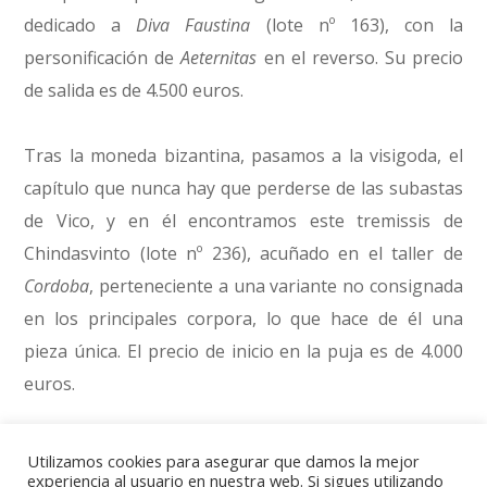
dedicado a
Diva Faustina
(lote nº 163), con la
personificación de
Aeternitas
en el reverso. Su precio
de salida es de 4.500 euros.
Tras la moneda bizantina, pasamos a la visigoda, el
capítulo que nunca hay que perderse de las subastas
de Vico, y en él encontramos este tremissis de
Chindasvinto (lote nº 236), acuñado en el taller de
Cordoba
, perteneciente a una variante no consignada
en los principales corpora, lo que hace de él una
pieza única. El precio de inicio en la puja es de 4.000
euros.
Sin duda el ejemplar más valioso del apartado
Utilizamos cookies para asegurar que damos la mejor
dedicado a las emisiones andalusíes es este dinar de
experiencia al usuario en nuestra web. Si sigues utilizando