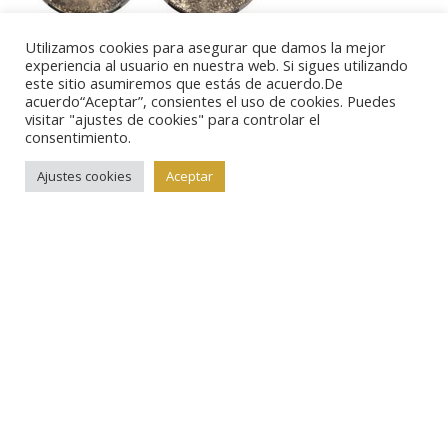
En cambio
Utilizamos cookies para asegurar que damos la mejor
muchas otras
experiencia al usuario en nuestra web. Si sigues utilizando
este sitio asumiremos que estás de acuerdo.De
piezas chinas
acuerdo“Aceptar”, consientes el uso de cookies. Puedes
visitar "ajustes de cookies" para controlar el
superaron de
consentimiento.
largo las
Ajustes cookies
Aceptar
estimaciones previstas: el lote 24113, formado por un
set
de cinco piezas de platino acuñadas en 1992, con
una estimación de 75000 dólares, se ha adjudicado
por 184000 dólares. Una pieza de doce onzas de oro
de 1993, con valor de 10000 yuanes (lote 24120), se
ha vendido por 120750 dólares. Y estos son sólo un
par de ejemplos de las altísimas cotizaciones que se
han visto en esta subasta para las emisiones chinas
más recientes. Otra de las secciones donde también