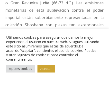
o Gran Revuelta Judía (66-73 d.C.). Las emisiones
monetarias de esta sublevación contra el poder
imperial están soberbiamente representadas en la
colección Shoshana con piezas tan excepcionales
como un shekel del año 1, segundo ejemplar
Utilizamos cookies para asegurar que damos la mejor
conocido de una emisión de la que no se tuvo noticia
experiencia al usuario en nuestra web. Si sigues utilizando
este sitio asumiremos que estás de acuerdo.De
hasta los años 70 del siglo pasado.
La otra moneda
acuerdo“Aceptar”, consientes el uso de cookies. Puedes
del tipo se
visitar "ajustes de cookies" para controlar el
consentimiento.
conserva en el
Museo de Israel y
Ajustes cookies
Aceptar
ambas fueron
acuñadas con el
mismo par de cuños, lo que puede dar idea de su
rareza. El precio estimado de esta pieza es de nada
menos que 950000 dólares.