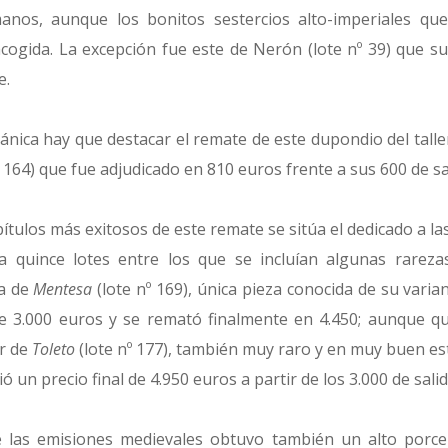
anos, aunque los bonitos sestercios alto-imperiales que
cogida. La excepción fue este de Nerón (lote nº 39) que su
e.
ánica hay que destacar el remate de este dupondio del tall
º 164) que fue adjudicado en 810 euros frente a sus 600 de sa
pítulos más exitosos de este remate se sitúa el dedicado a la
a quince lotes entre los que se incluían algunas rareza
a de
Mentesa
(lote nº 169), única pieza conocida de su varia
de 3.000 euros y se remató finalmente en 4.450; aunque q
er de
Toleto
(lote nº 177), también muy raro y en muy buen es
ó un precio final de 4.950 euros a partir de los 3.000 de salid
de las emisiones medievales obtuvo también un alto porce