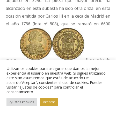
adjudicó en 3250. La pieza que mayor precio ha
alcanzado en esta subasta ha sido otra onza, en esta
ocasión emitida por Carlos III en la ceca de Madrid en
el año 1786 (lote nº 808), que se remató en 6600
euros.
Respecto de
la moneda extranjera, si bien el porcentaje de ventas
Utilizamos cookies para asegurar que damos la mejor
experiencia al usuario en nuestra web. Si sigues utilizando
fue inferior respecto de la española, se registró
este sitio asumiremos que estás de acuerdo.De
acuerdo“Aceptar”, consientes el uso de cookies. Puedes
alguna sorpresa como el alto remate obtenido por
visitar "ajustes de cookies" para controlar el
una pieza tibetana de gran rareza (lote nº 2259), cuyo
consentimiento.
precio en catálogo era de 2000 euros y fue adjudicada
Ajustes cookies
Aceptar
en 2700. La próxima gran subasta de esta prestigiosa
firma barcelonesa estará dedicada en exclusiva a la