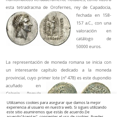
esta tetradracma de Orofernes,
rey de Capadocia,
fechada en 158-
157 a.C., con una
valoración en
catálogo de
50000 euros.
La representación de moneda romana se inicia con
un interesante capítulo dedicado a la moneda
provincial, cuyo primer lote (nº 478) es este dupondio
acuñado en
Colonia Romula
con el retrato de
Utilizamos cookies para asegurar que damos la mejor
experiencia al usuario en nuestra web. Si sigues utilizando
Livia en el
este sitio asumiremos que estás de acuerdo.De
acuerdo“Aceptar”, consientes el uso de cookies. Puedes