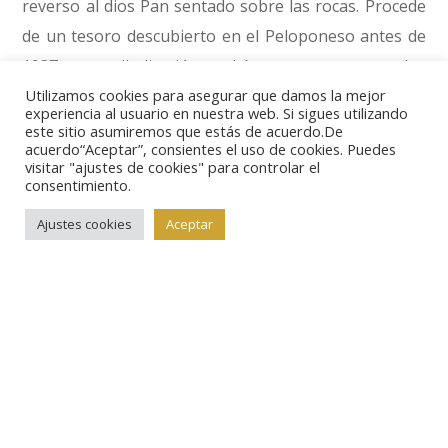
reverso al dios Pan sentado sobre las rocas. Procede
de un tesoro descubierto en el Peloponeso antes de
1937 y su adjudicación podría estar en torno a los
275000 francos.
Utilizamos cookies para asegurar que damos la mejor
experiencia al usuario en nuestra web. Si sigues utilizando
este sitio asumiremos que estás de acuerdo.De
acuerdo“Aceptar”, consientes el uso de cookies. Puedes
Del mismo hallazgo procede esta otra estátera de
visitar "ajustes de cookies" para controlar el
plata (lote nº 114) acuñada en la ciudad de Feneos en
consentimiento.
la que se representan a Hera en el anverso y en el
Ajustes cookies
Aceptar
reverso a Hermes desnudo a excepción del pétaso
con el que toca su cabeza y el manto, y que recuerda
a la estatua del dios esculpida por Praxíteles. Con
puja mínima de 200000 francos, podría alcanzar en el
remate los 250000.
Cambiamos de continente para fijarnos en otra