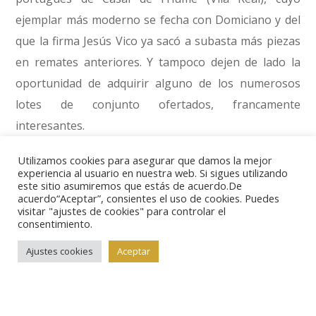
ejemplar más moderno se fecha con Domiciano y del
que la firma Jesús Vico ya sacó a subasta más piezas
en remates anteriores. Y tampoco dejen de lado la
oportunidad de adquirir alguno de los numerosos
lotes de conjunto ofertados, francamente
interesantes.
Utilizamos cookies para asegurar que damos la mejor
No podía faltar en esta selección un valioso áureo,
y
experiencia al usuario en nuestra web. Si sigues utilizando
este sitio asumiremos que estás de acuerdo.De
el escogido es
acuerdo“Aceptar”, consientes el uso de cookies. Puedes
este dedicado por
visitar "ajustes de cookies" para controlar el
consentimiento.
Adriano a la
provincia de
Ajustes cookies
Aceptar
Hispania (lote nº
2380). Su precio en catálogo es 5000 euros.