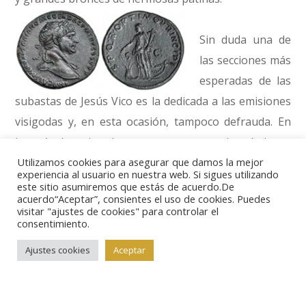
Sin duda una de
las secciones más
esperadas de las
subastas de Jesús Vico es la dedicada a las emisiones
visigodas y, en esta ocasión, tampoco defrauda. En
las más de treinta lotes que componen el capítulo, es
posible encontrar variantes y piezas únicas
o de gran
Utilizamos cookies para asegurar que damos la mejor
experiencia al usuario en nuestra web. Si sigues utilizando
rareza, como los
este sitio asumiremos que estás de acuerdo.De
acuerdo“Aceptar”, consientes el uso de cookies. Puedes
tremissis de
visitar "ajustes de cookies" para controlar el
Suinthila de la
consentimiento.
ceca de Tude, o
Ajustes cookies
Aceptar
de Égica acuñado
en Tarraco.