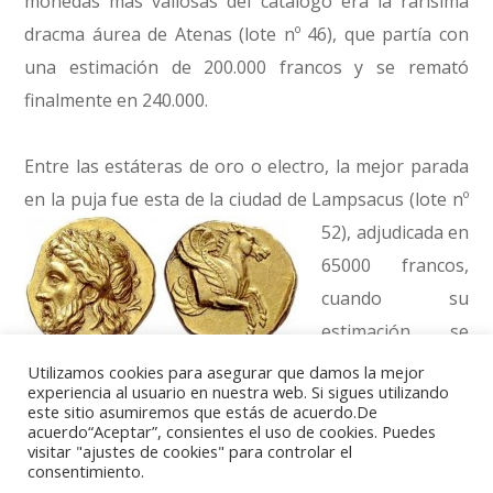
monedas más valiosas del catálogo era la rarísima
dracma áurea de Atenas (lote nº 46), que partía con
una estimación de 200.000 francos y se remató
finalmente en 240.000.
Entre las estáteras de oro o electro, la mejor parada
en la puja fue esta de la ciudad de Lampsacus (lote nº
52),
adjudicada en
65000 francos,
cuando su
estimación se
había calculado
Utilizamos cookies para asegurar que damos la mejor
experiencia al usuario en nuestra web. Si sigues utilizando
en 35000.
este sitio asumiremos que estás de acuerdo.De
acuerdo“Aceptar”, consientes el uso de cookies. Puedes
visitar "ajustes de cookies" para controlar el
Finalmente, un par de monedas ptolemaicas
consentimiento.