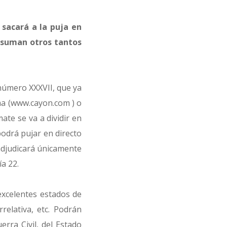
 sacará a la puja en
se suman otros tantos
 número XXXVII, que ya
a (
www.cayon.com
) o
ate se va a dividir en
podrá pujar en directo
e adjudicará únicamente
ía 22.
excelentes estados de
relativa, etc. Podrán
erra Civil, del Estado