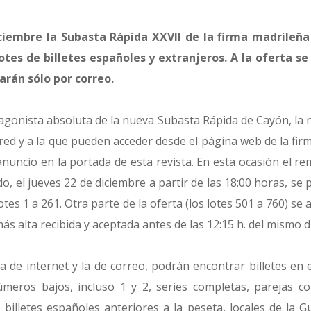
ciembre la Subasta Rápida XXVII de la firma madrileña
lotes de billetes españoles y extranjeros. A la oferta 
arán sólo por correo.
otagonista absoluta de la nueva Subasta Rápida de Cayón, la
 red y a la que pueden acceder desde el página web de la firm
uncio en la portada de esta revista. En esta ocasión el rem
do, el jueves 22 de diciembre a partir de las 18:00 horas, se 
otes 1 a 261. Otra parte de la oferta (los lotes 501 a 760) s
ás alta recibida y aceptada antes de las 12:15 h. del mismo d
a de internet y la de correo, podrán encontrar billetes en 
meros bajos, incluso 1 y 2, series completas, parejas cor
 billetes españoles anteriores a la peseta, locales de la Gu