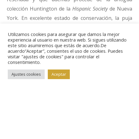
colección Huntington de la
Hispanic Society
de Nueva
York. En excelente estado de conservación, la puja
mínima se ha fijado en 3400 euros.
Utilizamos cookies para asegurar que damos la mejor
experiencia al usuario en nuestra web. Si sigues utilizando
este sitio asumiremos que estás de acuerdo.De
Como extraordinariamente rara aparece calificada
acuerdo“Aceptar”, consientes el uso de cookies. Puedes
esta moneda (lote nº 177), que podría ser incluso una
visitar "ajustes de cookies" para controlar el
consentimiento.
pieza única. Se trata de un real acuñado para Carlos I
en Navarra pero que presenta aún el nombre de su
Ajustes cookies
Aceptar
abuelo Fernando el Católico. Sale a subasta a partir
de 4000 euros.
Avanzamos hasta el primero de los Borbones para
fijarnos en estos cuatro reales (lote nº 218) batidos
en Méjico en 1730, también procedentes del antiguo