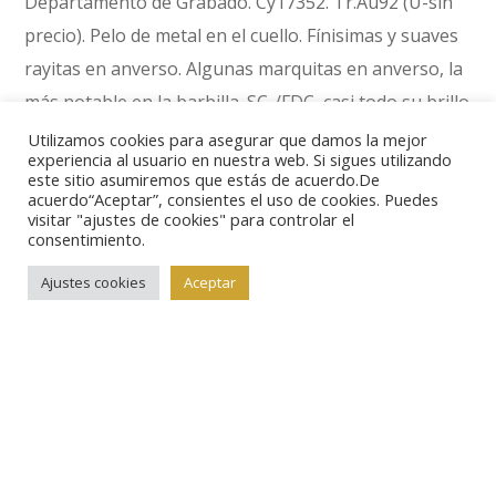
Departamento de Grabado. Cy17352. Tr.Au92 (U-sin
precio). Pelo de metal en el cuello. Fínisimas y suaves
rayitas en anverso. Algunas marquitas en anverso, la
más notable en la barbilla. SC-/FDC, casi todo su brillo
original en anverso y todo su brillo original en
Utilizamos cookies para asegurar que damos la mejor
experiencia al usuario en nuestra web. Si sigues utilizando
reverso. Soberbio y bellísimo ejemplar.
este sitio asumiremos que estás de acuerdo.De
acuerdo“Aceptar”, consientes el uso de cookies. Puedes
Extremadamente rara, solo tenemos constancia de
visitar "ajustes de cookies" para controlar el
otro ejemplar, vendido en la década de 1990 por 5´5
consentimiento.
millones de pesetas (33.000 €).
Ajustes cookies
Aceptar
Lote 88469.
Manila. 4 pesos. 1867. Cy17406. Tr.Au90