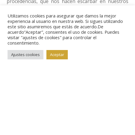
procedencias, que nos hacen escarbar en nuestros
conocimientos escolares de geografía para ubicar las
Utilizamos cookies para asegurar que damos la mejor
monedas.
experiencia al usuario en nuestra web. Si sigues utilizando
este sitio asumiremos que estás de acuerdo.De
acuerdo“Aceptar”, consientes el uso de cookies. Puedes
No faltan las piezas de oro, como estos ocho escudos
visitar "ajustes de cookies" para controlar el
consentimiento.
acuñados en Méjico en 1865 (lote nº 537), por los que
Ajustes cookies
Aceptar
se puede pujar a partir de 1.200 euros.
O estos dieciséis pesos de la República de Nueva
Granada (Colombia), acuñados en Bogotá en 1849,
pieza escasa y en muy buen estado de conservación,
que sale a subasta con un precio en catálogo de 850
euros.
De la abundante muestra de acuñaciones alemanas,