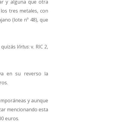
ar y alguna que otra
los tres metales, con
ano (lote nº 48), que
o quizás
Virtus
: v. RIC 2,
eva en su reverso la
ros.
temporáneas y aunque
ezar mencionando esta
00 euros.