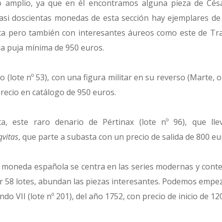
o amplio, ya que en él encontramos alguna pieza de Cés
 casi doscientas monedas de esta sección hay ejemplares de 
ta pero también con interesantes áureos como este de Traj
na puja mínima de 950 euros.
o (lote nº 53), con una figura militar en su reverso (Marte, 
recio en catálogo de 950 euros.
a, este raro denario de Pértinax (lote nº 96), que ll
qvitas
, que parte a subasta con un precio de salida de 800 eu
e moneda española se centra en las series modernas y con
r 58 lotes, abundan las piezas interesantes. Podemos emp
o VII (lote nº 201), del año 1752, con precio de inicio de 12