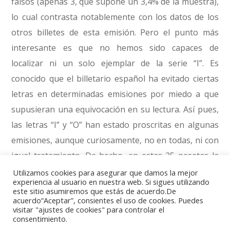
falsos (apenas 3, que supone un 3,4% de la muestra),
lo cual contrasta notablemente con los datos de los
otros billetes de esta emisión. Pero el punto más
interesante es que no hemos sido capaces de
localizar ni un solo ejemplar de la serie “I”. Es
conocido que el billetario español ha evitado ciertas
letras en determinadas emisiones por miedo a que
supusieran una equivocación en su lectura. Así pues,
las letras “I” y “O” han estado proscritas en algunas
emisiones, aunque curiosamente, no en todas, ni con
igual tratamiento. De hecho, en estas 25 pesetas la
letra “O” sí existe, pero, ¿qué ocurre con la letra “I”?
Utilizamos cookies para asegurar que damos la mejor
experiencia al usuario en nuestra web. Si sigues utilizando
No podemos afirmarlo pero creemos que sí se usó,
este sitio asumiremos que estás de acuerdo.De
acuerdo“Aceptar”, consientes el uso de cookies. Puedes
por dos motivos. Por un lado por el hecho de que
visitar "ajustes de cookies" para controlar el
esta emisión no tiene números de serie “sin letra”, lo
consentimiento.