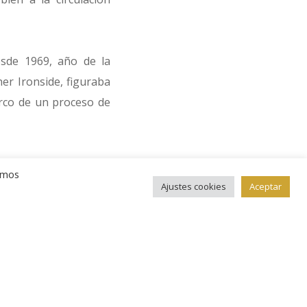
esde 1969, año de la
er Ironside, figuraba
arco de un proceso de
 retrato monetario de
remos
 y de la mejor manera
Ajustes cookies
Aceptar
 libras, las de mayor
ta Antony Dufort, para
ritannia inspirada en