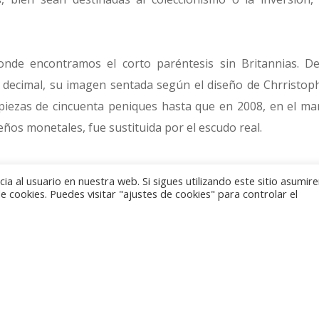
onde encontramos el corto paréntesis sin Britannias. D
 decimal, su imagen sentada según el diseño de Chrristoph
 piezas de cincuenta peniques hasta que en 2008, en el m
eños monetales, fue sustituida por el escudo real.
ero, unos días antes de presentar oficialmente el nuevo
a al usuario en nuestra web. Si sigues utilizando este sitio asumi
Mint anunció la vuelta de Britannia a la moneda circulante
 cookies. Puedes visitar "ajustes de cookies" para controlar el
 a la nueva efigie de la soberana y en las monedas de dos
 emblemática personificación es obra del polifacético artis
na moneda ha supuesto todo un reto. El resultado es una B