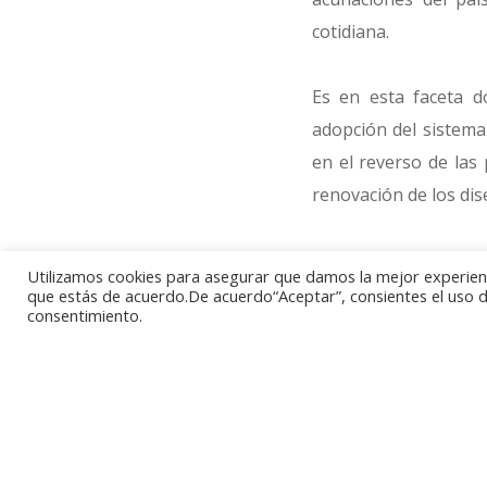
cotidiana.
Es en esta faceta d
adopción del sistema
en el reverso de las
renovación de los dis
El pasado 27 de febr
Utilizamos cookies para asegurar que damos la mejor experienci
Isabel II, la Royal 
que estás de acuerdo.De acuerdo“Aceptar”, consientes el uso de
consentimiento.
posible: acompañando
valor.
La nueva imagen de la
quien el diseño de u