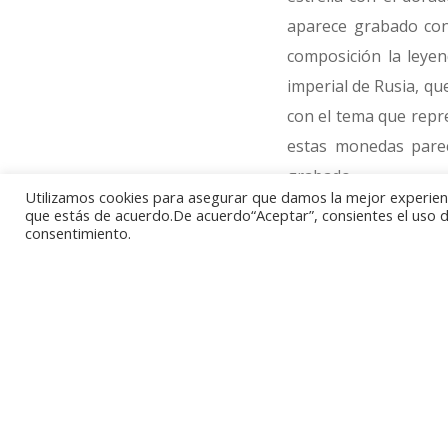
aparece grabado con 
composición la leyen
imperial de Rusia, qu
con el tema que repr
estas monedas parec
grabado.
Utilizamos cookies para asegurar que damos la mejor experienci
que estás de acuerdo.De acuerdo“Aceptar”, consientes el uso de
consentimiento.
La corona imperial ru
destacan los cerca d
que la remata, consi
Es en esta piedra r
acuñación, en la que 
Por último, la emisi