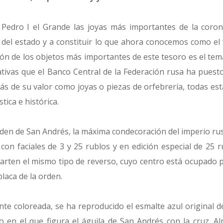
 Pedro I el Grande las joyas más importantes de la coron
del estado y a constituir lo que ahora conocemos como e
ión de los objetos más importantes de este tesoro es el tem
as que el Banco Central de la Federación rusa ha puesto
s de su valor como joyas o piezas de orfebrería, todas es
tica e histórica.
en de San Andrés, la máxima condecoración del imperio ru
con faciales de 3 y 25 rublos y en edición especial de 25 
arten el mismo tipo de reverso, cuyo centro está ocupado po
laca de la orden.
ante coloreada, se ha reproducido el esmalte azul original del
o en el que figura el águila de San Andrés con la cruz. Al