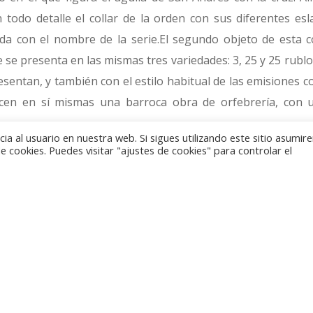
todo detalle el collar de la orden con sus diferentes es
da con el nombre de la serie.El segundo objeto de esta c
e se presenta en las mismas tres variedades: 3, 25 y 25 rublo
esentan, y también con el estilo habitual de las emisiones 
en en sí mismas una barroca obra de orfebrería, con u
a al usuario en nuestra web. Si sigues utilizando este sitio asumi
 cookies. Puedes visitar "ajustes de cookies" para controlar el
sa ha servido para coronar a todos los zares desde Catalin
e 5.000 diamantes que lleva engarzados, además de la espec
derada la segunda más grande del mundo.
oja donde se ha buscado el toque de color en la varied
parecen que se ha querido incluso reproducir la talla de cad
ón se cierra con otros dos atributos de coronación, el cetr