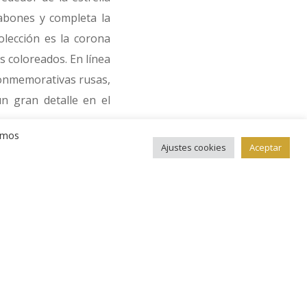
labones y completa la
olección es la corona
s coloreados. En línea
conmemorativas rusas,
n gran detalle en el
remos
Ajustes cookies
Aceptar
a II en 1762 y en ella
tacular espinela roja
ad coloreada de esta
a diamante.
o imperial y el orbe.