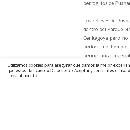
petroglifos de Pusha
Los relieves de Pusha
dentro del Parque Na
Cenitagoya pero no 
periodo de tiempo, 
periodo inca-imperia
una gran variedad d
Utilizamos cookies para asegurar que damos la mejor experienci
que estás de acuerdo.De acuerdo“Aceptar”, consientes el uso de
además de motivos as
consentimiento.
de treinta metros de 
La moneda recién a
acompañados de su no
la Moneda y de su val