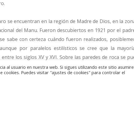
ro.
ro se encuentran en la región de Madre de Dios, en la zona
cional del Manu. Fueron descubiertos en 1921 por el padr
se sabe con certeza cuándo fueron realizados, posibleme
aunque por paralelos estilísticos se cree que la mayorí
l entre los siglos XV y XVI. Sobre las paredes de roca se p
e imágenes antropomorfas, zoomorfas como serpientes o
a al usuario en nuestra web. Si sigues utilizando este sitio asumi
 cookies. Puedes visitar "ajustes de cookies" para controlar el
tronómicos y geométricos. El motivo de mayor tamaño lle
largo y una altura de entre cuatro y ocho metros.
cuñada presenta en su reverso uno de los motivos de
mbre y posible fecha de realización, de la marca de ceca d
or facial, siguiendo el esquema de diseño común a la serie.