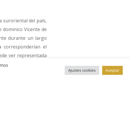
 suroriental del país,
e dominico Vicente de
nte durante un largo
a corresponderían el
uede ver representada
 huellas de felinos,
remos
Ajustes cookies
Aceptar
ga a ocupar alrededor
 estos petroglifos,
e la Casa Nacional de