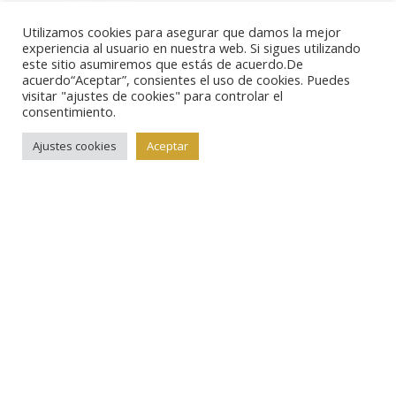
ese año pasa a depender
Utilizamos cookies para asegurar que damos la mejor
de la Fundación Real Casa de la Moneda -–
experiencia al usuario en nuestra web. Si sigues utilizando
recientemente disuelta- quien decide elevar el nivel
este sitio asumiremos que estás de acuerdo.De
acuerdo“Aceptar”, consientes el uso de cookies. Puedes
del galardón concediéndolo a un artista de
visitar "ajustes de cookies" para controlar el
consentimiento.
reconocido prestigio por el conjunto de su obra. El
hecho de que el premio implique la realización de una
Ajustes cookies
Aceptar
medalla por parte del galardonado contribuye a la
difusión de la medallística y a aumentar su prestigio.
Entre los premiados desde entonces figuran nombres
de la categoría de Eduardo Chillida, Antoni Tàpies,
Antonio López, Eduardo Arroyo, Pablo Palazuelo,
Antonio Saura, Luis Gordillo, Carmen Laffón, Albert
Ràfols Casamada… etc. etc.