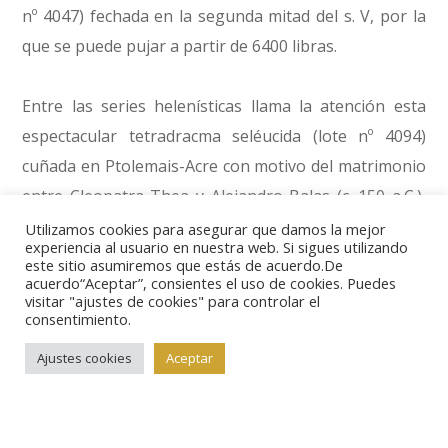
nº 4047) fechada en la segunda mitad del s. V, por la
que se puede pujar a partir de 6400 libras.
Entre las series helenísticas llama la atención esta
espectacular tetradracma seléucida (lote nº 4094)
cuñada en Ptolemais-Acre con motivo del matrimonio
entre Cleopatra Thea y Alejandro Balas (c. 150 a.C.),
cuyos retratos aparecen en el anverso de la pieza. La
Utilizamos cookies para asegurar que damos la mejor
experiencia al usuario en nuestra web. Si sigues utilizando
puja mínima se ha fijado en 8000 libras.
este sitio asumiremos que estás de acuerdo.De
acuerdo“Aceptar”, consientes el uso de cookies. Puedes
visitar "ajustes de cookies" para controlar el
Estas 5 guineas o 500
kuruç
(lote nº 4908), acuñados
consentimiento.
por Abd al-Aziz en Egipto en el 1277 de la hégira, que
Ajustes cookies
Aceptar
salen a subasta a partir de 8000 libras, son una
buena muestra del centenar de piezas que forman el
apartado dedicado a las emisiones del Egipto