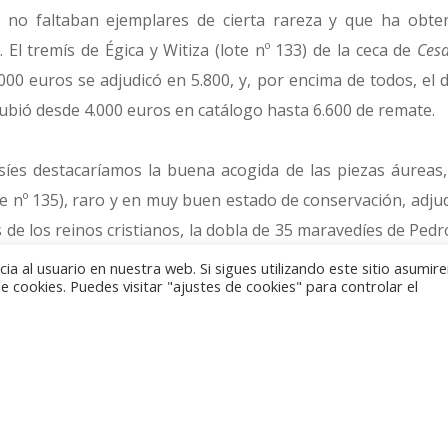
e no faltaban ejemplares de cierta rareza y que ha obte
. El tremís de Égica y Witiza (lote nº 133) de la ceca de
Cesa
.000 euros se adjudicó en 5.800, y, por encima de todos, el de
 subió desde 4.000 euros en catálogo hasta 6.600 de remate.
síes destacaríamos la buena acogida de las piezas áureas
ote nº 135), raro y en muy buen estado de conservación, adju
 de los reinos cristianos, la dobla de 35 maravedíes de Pedro
 se mantuvo en sus 1.200 euros de salida.
a al usuario en nuestra web. Si sigues utilizando este sitio asumi
 cookies. Puedes visitar "ajustes de cookies" para controlar el
Católicos y al magnífico ejemplar de cuatro excelentes de 
ue partía como favorita para convertirse en la estrella de
ltaban. La puja mínima se había fijado en 7.500 euros y fi
de martillo.