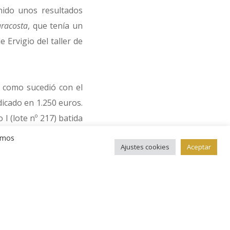
nido unos resultados
racosta
, que tenía un
 Ervigio del taller de
, como sucedió con el
dicado en 1.250 euros.
 I (lote nº 217) batida
remos
Ajustes cookies
Aceptar
Segovia (lote nº 250),
l remate, y cualidades
nalmente alcanzó unos