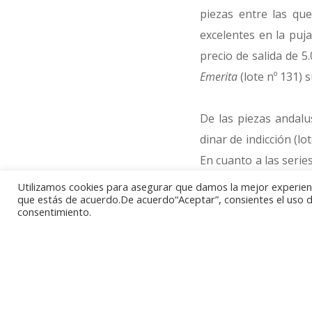
piezas entre las qu
excelentes en la puja
precio de salida de 5
Emerita
(lote nº 131)
De las piezas andalu
dinar de indicción (l
En cuanto a las series
en la ceca de Sevilla,
Utilizamos cookies para asegurar que damos la mejor experienci
que estás de acuerdo.De acuerdo“Aceptar”, consientes el uso de
consentimiento.
Llegamos a los Reyes 
una moneda muy rara q
desde luego no le fa
muy reseñables 8.500 