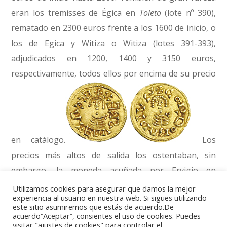
eran los tremisses de Égica en
Toleto
(lote nº 390),
rematado en 2300 euros frente a los 1600 de inicio, o
los de Egica y Witiza o Witiza (lotes 391-393),
adjudicados en 1200, 1400 y 3150 euros,
respectivamente, todos ellos por encima de su precio
en catálogo.
Los
precios más altos de salida los ostentaban, sin
embargo, la moneda acuñada por Ervigio en
Narbona, procedente de una emisión conocida por
Utilizamos cookies para asegurar que damos la mejor
experiencia al usuario en nuestra web. Si sigues utilizando
sólo tres ejemplares, con un precio inicial de 7500
este sitio asumiremos que estás de acuerdo.De
euros, que se remató finalmente en 8000, y el
acuerdo“Aceptar”, consientes el uso de cookies. Puedes
visitar "ajustes de cookies" para controlar el