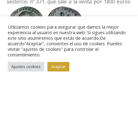
sestercio nº 371, que sale a la venta por 1800 euros.
Utilizamos cookies para asegurar que damos la mejor
experiencia al usuario en nuestra web. Si sigues utilizando
este sitio asumiremos que estás de acuerdo.De
También de la
acuerdo“Aceptar”, consientes el uso de cookies. Puedes
visitar "ajustes de cookies" para controlar el
dinastía de los antoninos podemos destacar un áureo
consentimiento.
de Adriano (lote nº 376), con la imagen del genio de
Ajustes cookies
Aceptar
Roma, que sale por 1000 euros, el mismo precio que
un sestercio (lote nº 390) con una curiosa
personificación de Egipto en el reverso. Siguiendo
con los magníficos bronces imperiales, podríamos
señalar muchas más piezas, como la nº 398, de
Antonino Pío con la pira funeraria y la leyenda