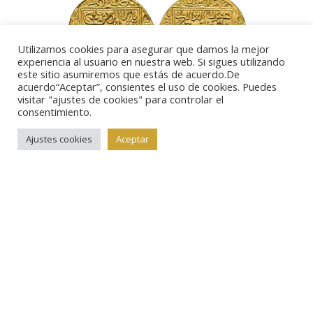
Utilizamos cookies para asegurar que damos la mejor
experiencia al usuario en nuestra web. Si sigues utilizando
este sitio asumiremos que estás de acuerdo.De
acuerdo“Aceptar”, consientes el uso de cookies. Puedes
visitar "ajustes de cookies" para controlar el
Lote 796.
NAZARÍES. ABU-L-HASAN ‘ALI B. SA’D (868-
consentimiento.
887/1464-1482). Dinar. Granada / غرناطة. Sin fecha. AU
Ajustes cookies
Aceptar
4,69 g. 30 mm. V-2182 var.; RLNasrí-8. EBC-. Muy
escasa.
Lote 860.
ANÓNIMO. Amuleto colgante rectangular