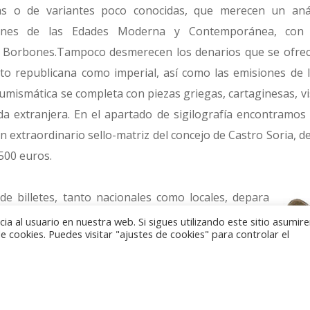
as o de variantes poco conocidas, que merecen un análi
iones de las Edades Moderna y Contemporánea, con v
s Borbones.Tampoco desmerecen los denarios que se ofrec
o republicana como imperial, así como las emisiones de l
numismática se completa con piezas griegas, cartaginesas, vi
 extranjera. En el apartado de sigilografía encontramos
n extraordinario sello-matriz del concejo de Castro Soria, del
7500 euros.
de billetes, tanto nacionales como locales, depara
tes, como la obligación de 1000 francos emitida por
a al usuario en nuestra web. Si sigues utilizando este sitio asumi
 cookies. Puedes visitar "ajustes de cookies" para controlar el
os VII.La subasta se celebrará el próximo 5 de mayo
otel Convención de Madrid (C/ O’Donnell, nº 53) a
. Los lotes de la subasta podrán ser examinados los
 4 de mayo en horario habitual de 10 a 14 h y de 16:30