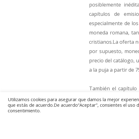
posiblemente inédit
capítulos de emis
especialmente de lo
moneda romana, tant
cristianos.La oferta 
por supuesto, moneda
precio del catálogo, u
a la puja a partir de 
También el capítulo 
ejemplares interesan
Utilizamos cookies para asegurar que damos la mejor experienci
que estás de acuerdo.De acuerdo“Aceptar”, consientes el uso de
el pretendiente Carl
consentimiento.
en los salones del H
partir de las 17:30 h
días 29 de abril y 3 y