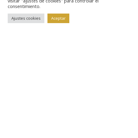
visitar "ajustes de cookies" para controlar el
consentimiento.
Ajustes cookies
Aceptar
En moneda
romana, buena salida en general para las piezas
áureas, empezando por los 20 ases (lote nº 348), que
se remataron en 6500 euros, más del doble de su
estimación, y siguiendo con las emisiones imperiales.
Entre estas destaca el alto remate de un áureo de
Vespasiano a nombre de Domitia (lote nº 645) que
multiplicó en la puja su valoración inicial de 10000
euros y se adjudicó en 40000.