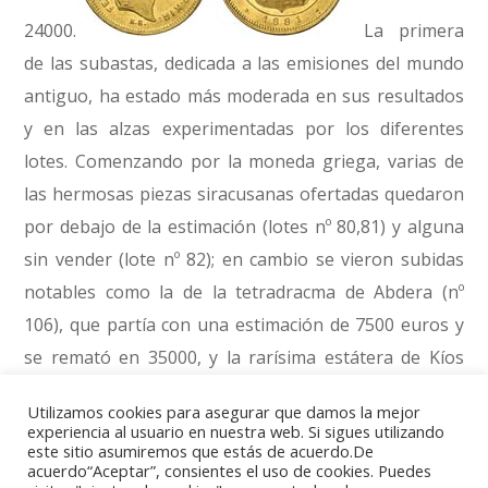
24000.
La primera
de las subastas, dedicada a las emisiones del mundo
antiguo, ha estado más moderada en sus resultados
y en las alzas experimentadas por los diferentes
lotes. Comenzando por la moneda griega, varias de
las hermosas piezas siracusanas ofertadas quedaron
por debajo de la estimación (lotes nº 80,81) y alguna
sin vender (lote nº 82); en cambio se vieron subidas
notables como la de la tetradracma de Abdera (nº
106), que partía con una estimación de 7500 euros y
se remató en 35000, y la rarísima estátera de Kíos
(Bitinia) (lote nº 202), posiblemente la única en el
Utilizamos cookies para asegurar que damos la mejor
mercado, que subió desde 15000 hasta unos nada
experiencia al usuario en nuestra web. Si sigues utilizando
este sitio asumiremos que estás de acuerdo.De
despreciables 65000 euros.
acuerdo“Aceptar”, consientes el uso de cookies. Puedes