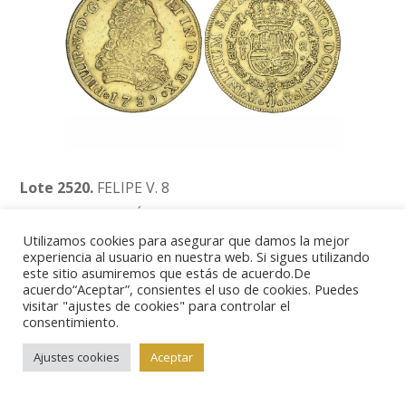
Lote 2520.
FELIPE V. 8
Escudos. 1739. MÉXICO. M.F. 26,88 grs. (Pequeños
Utilizamos cookies para asegurar que damos la mejor
golpecitos). RARA. AC-2240; XC-435. MBC+.
experiencia al usuario en nuestra web. Si sigues utilizando
este sitio asumiremos que estás de acuerdo.De
acuerdo“Aceptar”, consientes el uso de cookies. Puedes
visitar "ajustes de cookies" para controlar el
consentimiento.
Ajustes cookies
Aceptar