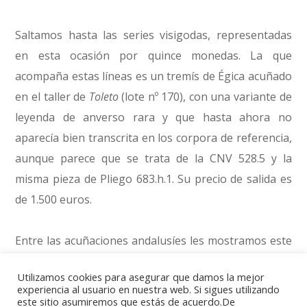
Saltamos hasta las series visigodas, representadas
en esta ocasión por quince monedas. La que
acompaña estas líneas es un tremís de Égica acuñado
en el taller de
Toleto
(lote nº 170), con una variante de
leyenda de anverso rara y que hasta ahora no
aparecía bien transcrita en los corpora de referencia,
aunque parece que se trata de la CNV 528.5 y la
misma pieza de Pliego 683.h.1. Su precio de salida es
de 1.500 euros.
Entre las acuñaciones andalusíes les mostramos este
dinar (lote nº 206) acuñado en el periodo taifa hamudí
Utilizamos cookies para asegurar que damos la mejor
en la ceca de Ceuta y que presenta una distribución
experiencia al usuario en nuestra web. Si sigues utilizando
este sitio asumiremos que estás de acuerdo.De
inédita de la leyenda. Sale a subasta en 2.500 euros.